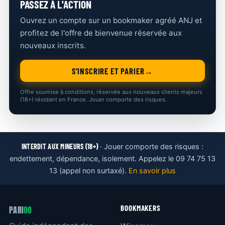
PASSEZ À L'ACTION
Ouvrez un compte sur un bookmaker agréé ANJ et
profitez de l'offre de bienvenue réservée aux
nouveaux inscrits.
S'INSCRIRE ET PARIER
→
Offre soumise à conditions, réservée aux nouveaux clients majeurs
(18+) résidant en France. Jouer comporte des risques.
INTERDIT AUX MINEURS (18+)
· Jouer comporte des risques :
endettement, dépendance, isolement. Appelez le 09 74 75 13
13 (appel non surtaxé).
En savoir plus
BOOKMAKERS
PARI
OO