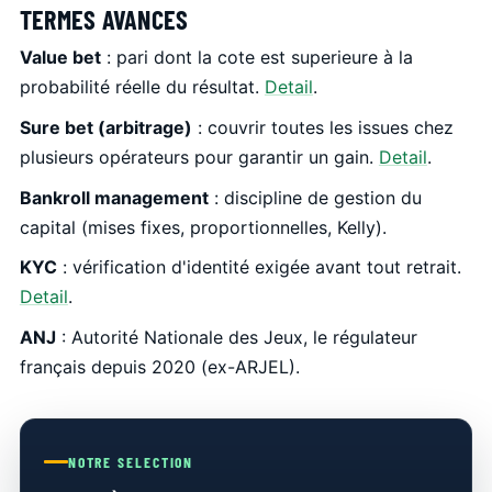
TERMES AVANCES
Value bet
: pari dont la cote est superieure à la
probabilité réelle du résultat.
Detail
.
Sure bet (arbitrage)
: couvrir toutes les issues chez
plusieurs opérateurs pour garantir un gain.
Detail
.
Bankroll management
: discipline de gestion du
capital (mises fixes, proportionnelles, Kelly).
KYC
: vérification d'identité exigée avant tout retrait.
Detail
.
ANJ
: Autorité Nationale des Jeux, le régulateur
français depuis 2020 (ex-ARJEL).
NOTRE SELECTION