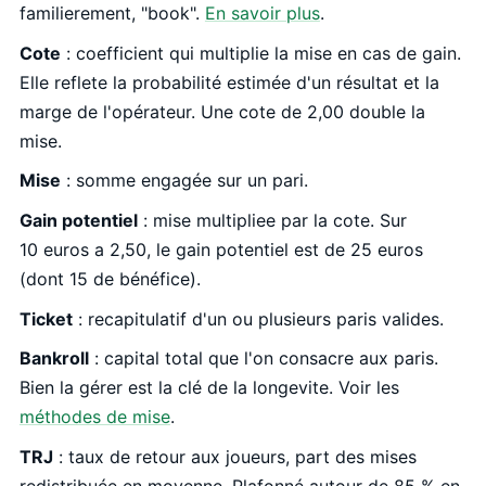
familierement, "book".
En savoir plus
.
Cote
: coefficient qui multiplie la mise en cas de gain.
Elle reflete la probabilité estimée d'un résultat et la
marge de l'opérateur. Une cote de 2,00 double la
mise.
Mise
: somme engagée sur un pari.
Gain potentiel
: mise multipliee par la cote. Sur
10 euros a 2,50, le gain potentiel est de 25 euros
(dont 15 de bénéfice).
Ticket
: recapitulatif d'un ou plusieurs paris valides.
Bankroll
: capital total que l'on consacre aux paris.
Bien la gérer est la clé de la longevite. Voir les
méthodes de mise
.
TRJ
: taux de retour aux joueurs, part des mises
redistribuée en moyenne. Plafonné autour de 85 % en