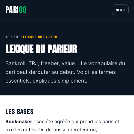
PARI
OO
MENU
ACCUEIL
/
LEXIQUE DU PARIEUR
LEXIQUE DU PARIEUR
Bankroll, TRJ, freebet, value... Le vocabulaire du
pari peut derouter au debut. Voici les termes
essentiels, expliques simplement.
LES BASES
Bookmaker
: société agréée qui prend les paris et
fixe les cotes. On dit aussi opereteur ou,