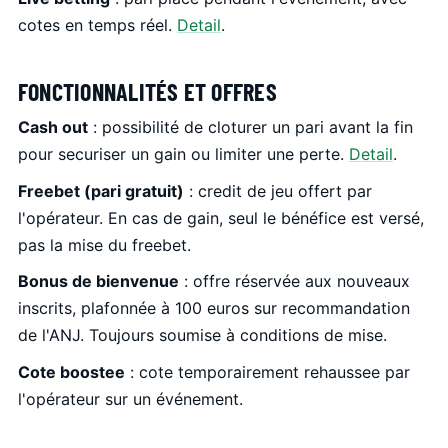
cotes en temps réel.
Detail
.
FONCTIONNALITÉS ET OFFRES
Cash out
: possibilité de cloturer un pari avant la fin
pour securiser un gain ou limiter une perte.
Detail
.
Freebet (pari gratuit)
: credit de jeu offert par
l'opérateur. En cas de gain, seul le bénéfice est versé,
pas la mise du freebet.
Bonus de bienvenue
: offre réservée aux nouveaux
inscrits, plafonnée à 100 euros sur recommandation
de l'ANJ. Toujours soumise à conditions de mise.
Cote boostee
: cote temporairement rehaussee par
l'opérateur sur un événement.