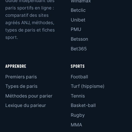
Guide indépendant des
Winamax
paris sportifs en ligne :
Betclic
comparatif des sites
Unibet
agréés ANJ, méthodes,
PMU
types de paris et fiches
sport.
Betsson
Bet365
APPRENDRE
SPORTS
Premiers paris
Football
Types de paris
Turf (hippisme)
Méthodes pour parier
Tennis
Lexique du parieur
Basket-ball
Rugby
MMA