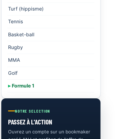
Turf (hippisme)
Tennis
Basket-ball
Rugby
MMA
Golf
Formule 1
NOTRE SELECTION
PASSEZ À L'ACTION
Ouvrez un compte sur un bookmaker