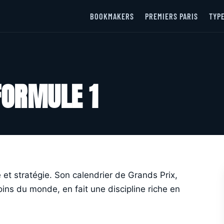
BOOKMAKERS
PREMIERS PARIS
TYPE
FORMULE 1
et stratégie. Son calendrier de Grands Prix,
oins du monde, en fait une discipline riche en