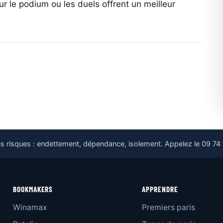
ur le podium ou les duels offrent un meilleur
 risques : endettement, dépendance, isolement. Appelez le 09 74 
BOOKMAKERS
APPRENDRE
Winamax
Premiers paris