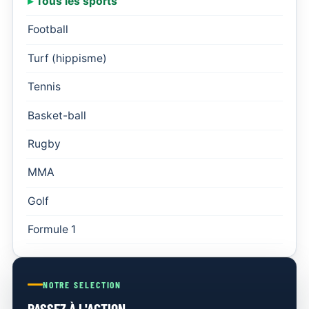
Tous les sports
Football
Turf (hippisme)
Tennis
Basket-ball
Rugby
MMA
Golf
Formule 1
NOTRE SELECTION
PASSEZ À L'ACTION