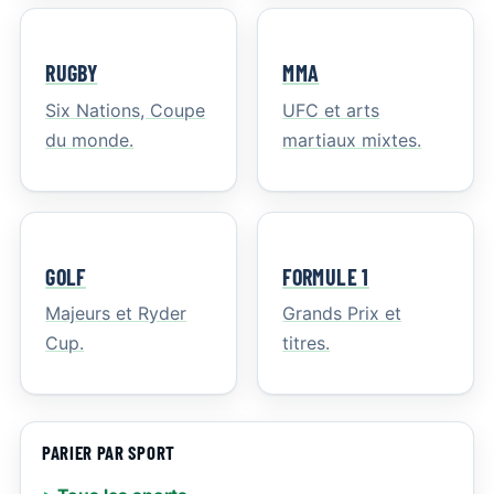
RUGBY
MMA
Six Nations, Coupe
UFC et arts
du monde.
martiaux mixtes.
GOLF
FORMULE 1
Majeurs et Ryder
Grands Prix et
Cup.
titres.
PARIER PAR SPORT