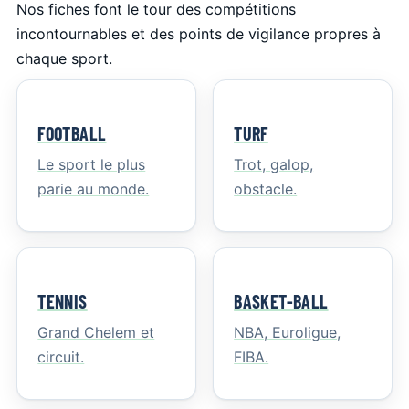
Nos fiches font le tour des compétitions
incontournables et des points de vigilance propres à
chaque sport.
FOOTBALL
TURF
Le sport le plus
Trot, galop,
parie au monde.
obstacle.
TENNIS
BASKET-BALL
Grand Chelem et
NBA, Euroligue,
circuit.
FIBA.