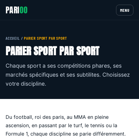
PARI
OO
MENU
ACCUEIL
/
PARIER SPORT PAR SPORT
PARIER SPORT PAR SPORT
Chaque sport a ses compétitions phares, ses
marchés spécifiques et ses subtilites. Choisissez
votre discipline.
Du football, roi des paris, au MMA en pleine
ascension, en passant par le turf, le tennis ou la
Formule 1, chaque discipline se parie différemment.